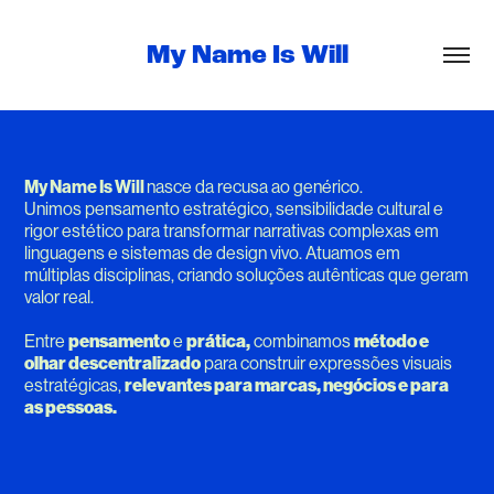
My Name Is Will
My Name Is Will
nasce da recusa ao genérico.
Unimos pensamento estratégico, sensibilidade cultural e
rigor estético para transformar narrativas complexas em
linguagens e sistemas de design vivo.
Atuamos em
múltiplas disciplinas, criando soluções autênticas que geram
valor real.
Entre
pensamento
e
prática,
combinamos
método e
olhar descentralizado
para construir expressões visuais
estratégicas,
relevantes para marcas, negócios e para
as pessoas.