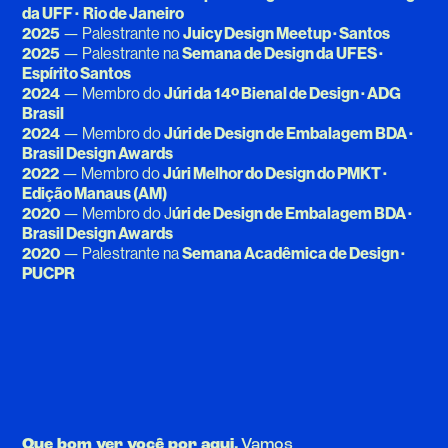
da UFF · Rio de Janeiro
2025
— Palestrante no
Juicy Design Meetup · Santos
2025
— Palestrante na
Semana de Design da UFES ·
Espírito Santos
2024
— Membro do
Júri da 14º Bienal de Design · ADG
Brasil
2024
— Membro do
Júri de Design de Embalagem BDA ·
Brasil Design Awards
2022
— Membro do
Júri Melhor do Design do PMKT ·
Edição Manaus (AM)
2020
— Membro do J
úri de Design de Embalagem BDA ·
Brasil Design Awards
2020
— Palestrante na
Semana Acadêmica de Design ·
PUCPR
Que bom ver você por aqui.
Vamos