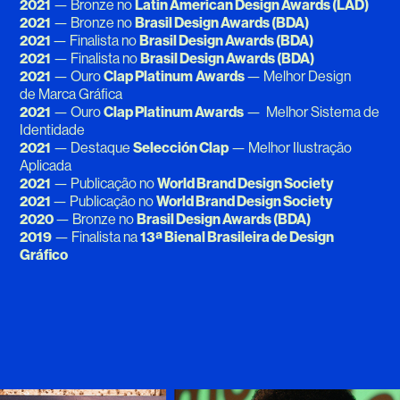
2021
— Bronze no
Latin American Design Awards (LAD)
2021
— Bronze no
Brasil Design Awards (BDA)
2021
— Finalista no
Brasil Design Awards (BDA)
2021
— Finalista no
Brasil Design Awards (BDA)
2021
— Ouro
Clap Platinum
Awards
— Melhor Design
de Marca Gráfica
2021
— Ouro
Clap Platinum Awards
— Melhor Sistema de
Identidade
2021
— Destaque
Selección Clap
— Melhor Ilustração
Aplicada
2021
— Publicação no
World Brand Design Society
2021
— Publicação no
World Brand Design Society
2020
— Bronze no
Brasil Design Awards (BDA)
2019
— Finalista na
13ª Bienal Brasileira de Design
Gráfico